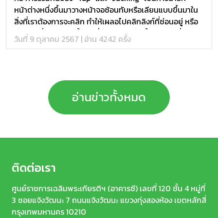
หน้าต่างหนึ่งขึ้นมาวางหน้าจอซ้อนทับหรือเลียนแบบขึ้นมาใน
สิ่งที่เราต้องการจะคลิก ทำให้เผลอไปคลิกลิงก์ที่ซ่อนอยู่ หรือ
เว็บไซต์ที่เลียนแบบขึ้นมา ซึ่งไม่ใช่หน้าเว็บนั้นจริง ๆ เพื่อ
วันที่ 9 ตุลาคม 2567 | อ่าน 4242 ครั้ง
หลอกให้ดาวน์โหลดมัลแวร์, เปิดเว็บไซต์ที่เป็นอันตราย และ
Phishing ล้วงข้อมูลส่วนบุคคล . มักจะพบเห็นได้บ่อยจากการ
เปิดลิงก์ต่าง ๆ แอดโฆษณาตามสื่อออนไลน์ หรือดูหนังเถื่อน
จากเว็บต่าง ๆ และดาวน์โหลดเกมทั้งนอกและใน Store ที่เมื่อ
ทำการคลิกอะไรสักอย่างจะขึ้นป๊อปอัปขนาดเล็กโผล่มา หรือ
อ่านข่าวทั้งหมด
เด้งขึ้นมาอีกหน้าเว็บ และให้ยืนยันอนุญาตอะไรสักอย่างก่อน
เสมอ . ข้อควรระวัง - ไม่คลิกหรือแตะบนลิงก์ที่ดูน่าสงสัย -
ตรวจสอบ URL เสมอ ก่อนคลิกลิงก์ - ไม่ดาวน์โหลดอะไรนอก
Store - ตั้งค่าปิด Screen Overlay หรือการอนุญาตให้แอปฯ
อื่นซ้อนหน้าจอบนมือถือ - หากเด้งหน้าเบราว์เซอร์อื่นที่ไม่คุ้น
หรือไม่ได้เปิดเอง ให้กดปิดทันที . #1212ETDA #ดิจิทัลเพื่อ
ติดต่อเรา
เศรษฐกิจและสังคม #MDES #ETDAThailand #ปกป้องคน
ที่คุณรัก #ไม่กดลิงก์ไม่เชื่อไม่รีบไม่โอน #Tapjacking
ศูนย์ราชการเฉลิมพระเกียรติฯ (อาคารซี) เลขที่ 120 ชั้น 4 หมู่ที่
3 ซอยแจ้งวัฒนะ 7 ถนนแจ้งวัฒนะ แขวงทุ่งสองห้อง เขตหลักสี่
กรุงเทพมหานคร 10210