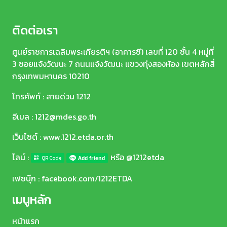
ติดต่อเรา
ศูนย์ราชการเฉลิมพระเกียรติฯ (อาคารซี) เลขที่ 120 ชั้น 4 หมู่ที่
3 ซอยแจ้งวัฒนะ 7 ถนนแจ้งวัฒนะ แขวงทุ่งสองห้อง เขตหลักสี่
กรุงเทพมหานคร 10210
โทรศัพท์ : สายด่วน 1212
อีเมล :
1212@mdes.go.th
เว็บไซต์ :
www.1212.etda.or.th
ไลน์ :
หรือ @1212etda
QR Code
เฟซบุ๊ก :
facebook.com/1212ETDA
เมนูหลัก
หน้าแรก