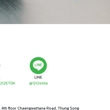
k
LINE
1212ETDA
@1212etda
, 4th floor Chaengwattana Road, Thung Song