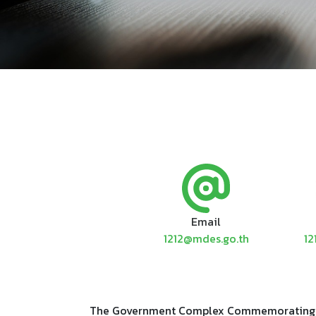
Email
1212@mdes.go.th
12
The Government Complex Commemorating His 