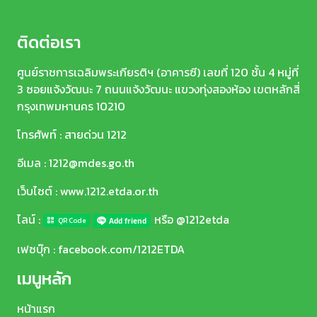
ติดต่อเรา
ศูนย์ราชการเฉลิมพระเกียรติฯ (อาคารซี) เลขที่ 120 ชั้น 4 หมู่ที่
3 ซอยแจ้งวัฒนะ 7 ถนนแจ้งวัฒนะ แขวงทุ่งสองห้อง เขตหลักสี่
กรุงเทพมหานคร 10210
โทรศัพท์ : สายด่วน 1212
อีเมล :
1212@mdes.go.th
เว็บไซต์ :
www.1212.etda.or.th
ไลน์ :
หรือ @1212etda
QR Code
เฟซบุ๊ก :
facebook.com/1212ETDA
เมนูหลัก
หน้าแรก