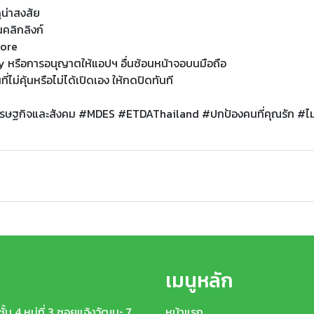
ูน่าสงสัย
คลิกลิงก์
tore
ay หรือการอนุญาตให้แอปฯ อื่นซ้อนหน้าจอบนมือถือ
ที่ไม่คุ้นหรือไม่ได้เปิดเอง ให้กดปิดทันที
ศรษฐกิจและสังคม #MDES #ETDAThailand #ปกป้องคนที่คุณรัก #ไม่กดล
เมนูหลัก
้น 4 หมู่ที่ 3 ซอยแจ้งวัฒนะ 7
หน้าแรก