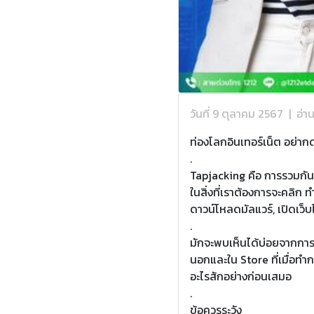
วันที่ 9 ตุลาคม 2567
|
อ่า
ท่องโลกอินเทอร์เน็ต อย่า
.
Tapjacking คือ การรวมกันข
ในสิ่งที่เราต้องการจะคลิก ทำ
ดาวน์โหลดมัลแวร์, เปิดเว็บ
.
มักจะพบเห็นได้บ่อยจากการเ
นอกและใน Store ที่เมื่อทำก
อะไรสักอย่างก่อนเสมอ
.
ข้อควรระวัง