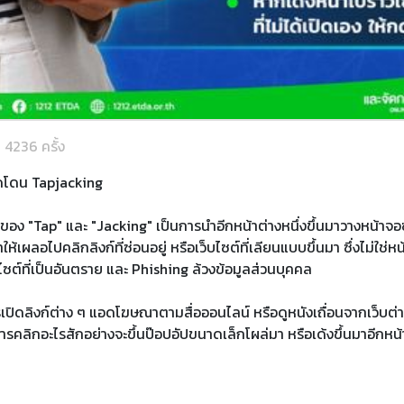
น 4236 ครั้ง
กดโดน Tapjacking
อง "Tap" และ "Jacking" เป็นการนำอีกหน้าต่างหนึ่งขึ้นมาวางหน้าจอ
ให้เผลอไปคลิกลิงก์ที่ซ่อนอยู่ หรือเว็บไซต์ที่เลียนแบบขึ้นมา ซึ่งไม่ใช่หน
ไซต์ที่เป็นอันตราย และ Phishing ล้วงข้อมูลส่วนบุคคล
ปิดลิงก์ต่าง ๆ แอดโฆษณาตามสื่อออนไลน์ หรือดูหนังเถื่อนจากเว็บต่
ารคลิกอะไรสักอย่างจะขึ้นป๊อปอัปขนาดเล็กโผล่มา หรือเด้งขึ้นมาอีกหน